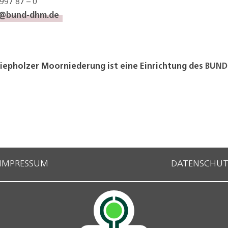
 997 87 – 0
o@bund-dhm.de
iepholzer Moorniederung ist eine Einrichtung des
BUND
IMPRESSUM
DATENSCHUT