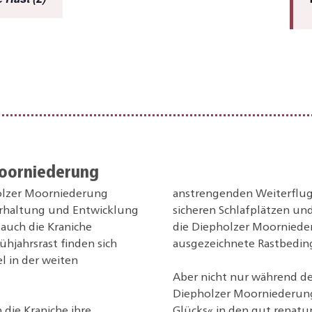
Moorniederung
holzer Moorniederung
anstrengenden Weiterflug.
rhaltung und Entwicklung
sicheren Schlafplätzen un
auch die Kraniche
die Diepholzer Moornieder
rühjahrsrast finden sich
ausgezeichnete Rastbedi
 in der weiten
Aber nicht nur während des
Diepholzer Moorniederung 
die Kraniche ihre
Glücks« in den gut renatu