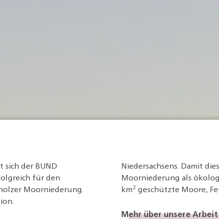
rt sich der BUND
Niedersachsens. Damit die
lgreich für den
Moorniederung als ökolog
2
holzer Moorniederung.
km
geschützte Moore, Fe
ion.
Mehr über unsere Arbeit 