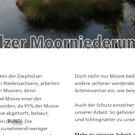
lzer Moorniederu
ten der Diepholzer
Doch nicht nur Moore bedü
 Niedersachsens, arbeiten
andere seltener werdende
on Mooren, denn:
Arteninventar ein, wie be
d Moore einer der
Auch der Schutz einzelner
worden, da 95% der Moore
unserer Arbeit. So gehör
se abgetorft, bebaut,
BUND
und Schlingnatter zu unse
en (
). Die
so zunehmend weniger
Mehr zu unserer Arbeit 