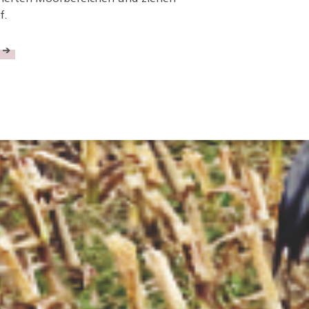
f.
 →