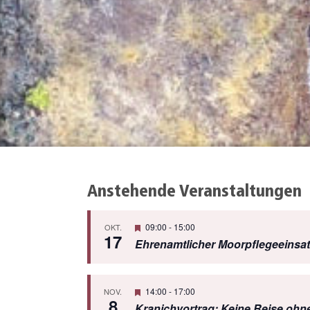
Anstehende Veranstaltungen
Hervorgehoben
09:00
-
15:00
OKT.
17
Ehrenamtlicher Moorpflegeeinsat
Hervorgehoben
14:00
-
17:00
NOV.
8
Kranichvortrag: Keine Reise ohne