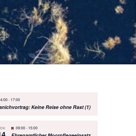
ervorgehoben
14:00
-
17:00
anichvortrag: Keine Reise ohne Rast (1)
Hervorgehoben
09:00
-
15:00
OV.
14
Ehrenamtlicher Moorpflegeeinsatz