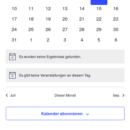
Veranstaltungen
Veranstaltungen
Veranstaltungen
Veranstaltungen
Veranstaltungen
Veranstaltung
Veranst
0
0
0
0
0
0
0
10
11
12
13
14
15
16
Veranstaltungen
Veranstaltungen
Veranstaltungen
Veranstaltungen
Veranstaltungen
Veranstaltungen
Veranst
0
0
0
0
0
0
0
17
18
19
20
21
22
23
Veranstaltungen
Veranstaltungen
Veranstaltungen
Veranstaltungen
Veranstaltungen
Veranstaltungen
Veranst
0
0
0
0
0
0
0
24
25
26
27
28
29
30
Veranstaltungen
Veranstaltungen
Veranstaltungen
Veranstaltungen
Veranstaltungen
Veranstaltungen
Veranst
0
0
0
0
0
0
0
31
1
2
3
4
5
6
Veranstaltungen
Veranstaltungen
Veranstaltungen
Veranstaltungen
Veranstaltungen
Veranstaltunge
Veranst
Es wurden keine Ergebnisse gefunden.
Hinweis
Es gibt keine Veranstaltungen an diesem Tag.
Hinweis
Juli
Dieser Monat
Sep.
Kalender abonnieren